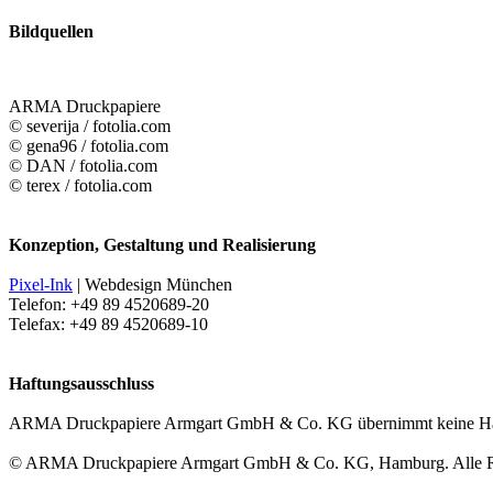
Bildquellen
ARMA Druckpapiere
©
severija
/ fotolia.com
©
gena96
/ fotolia.com
©
DAN
/ fotolia.com
©
terex
/ fotolia.com
Konzeption, Gestaltung und Realisierung
Pixel-Ink
| Webdesign München
Telefon: +49 89 4520689-20
Telefax: +49 89 4520689-10
Haftungsausschluss
ARMA Druckpapiere Armgart GmbH & Co. KG übernimmt keine Haftung 
© ARMA Druckpapiere Armgart GmbH & Co. KG, Hamburg. Alle Recht